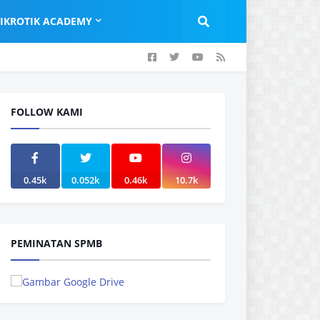
IKROTIK ACADEMY
FOLLOW KAMI
0.45k
0.052k
0.46k
10.7k
PEMINATAN SPMB